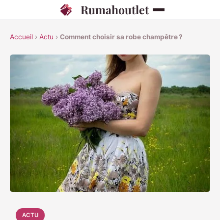
Rumahoutlet
Accueil
›
Actu
›
Comment choisir sa robe champêtre ?
ACTU