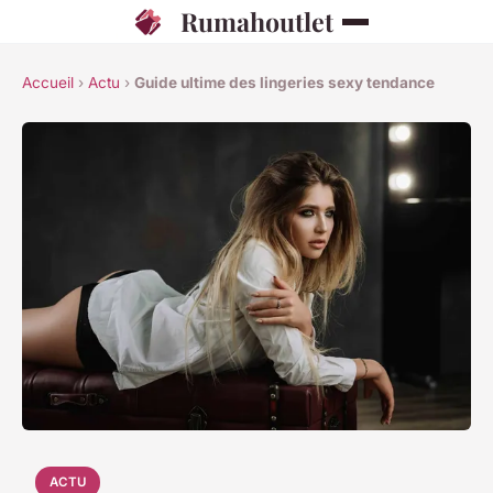
Rumahoutlet
Accueil
›
Actu
›
Guide ultime des lingeries sexy tendance
ACTU