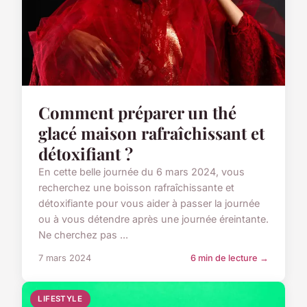
Comment préparer un thé
glacé maison rafraîchissant et
détoxifiant ?
En cette belle journée du 6 mars 2024, vous
recherchez une boisson rafraîchissante et
détoxifiante pour vous aider à passer la journée
ou à vous détendre après une journée éreintante.
Ne cherchez pas ...
7 mars 2024
6 min de lecture →
LIFESTYLE