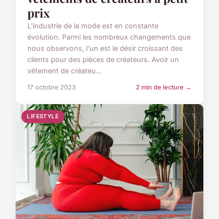
prix
L'industrie de la mode est en constante
évolution. Parmi les nombreux changements que
nous observons, l'un est le désir croissant des
clients pour des pièces de créateurs. Avoir un
vêtement de créateu...
17 octobre 2023
2 min de lecture →
LIFESTYLE