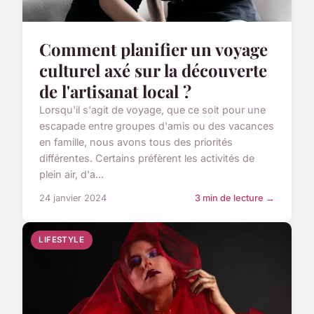
Comment planifier un voyage
culturel axé sur la découverte
de l'artisanat local ?
Lorsqu'il s'agit de voyage, que ce soit pour une
escapade entre groupes d'amis ou des vacances
en famille, nous avons tous des priorités
différentes. Certains préfèrent les activités de
plein air, d'a...
24 janvier 2024
3 min de lecture →
LIFESTYLE