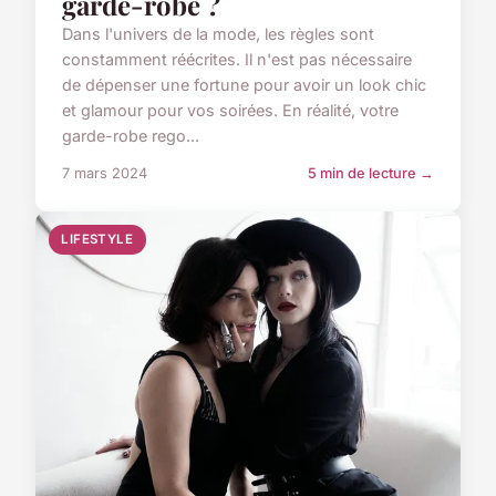
garde-robe ?
Dans l'univers de la mode, les règles sont
constamment réécrites. Il n'est pas nécessaire
de dépenser une fortune pour avoir un look chic
et glamour pour vos soirées. En réalité, votre
garde-robe rego...
7 mars 2024
5 min de lecture →
LIFESTYLE