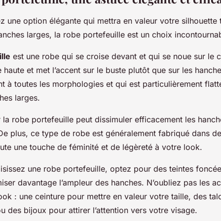
z une option élégante qui mettra en valeur votre silhouette 
anches larges, la robe portefeuille est un choix incontourna
lle
est une robe qui se croise devant et qui se noue sur le cô
le haute et met l’accent sur le buste plutôt que sur les hanch
t à toutes les morphologies et qui est particulièrement flatt
es larges.
 la robe portefeuille peut dissimuler efficacement les hanch
e. De plus, ce type de robe est généralement fabriqué dans d
oute une touche de féminité et de légèreté à votre look.
sissez une robe portefeuille, optez pour des teintes foncé
miser davantage l’ampleur des hanches. N’oubliez pas les a
ok : une ceinture pour mettre en valeur votre taille, des ta
ou des bijoux pour attirer l’attention vers votre visage.