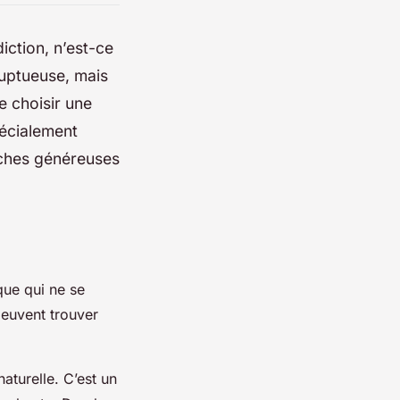
iction, n’est-ce
luptueuse, mais
de choisir une
pécialement
nches généreuses
que qui ne se
peuvent trouver
aturelle. C’est un