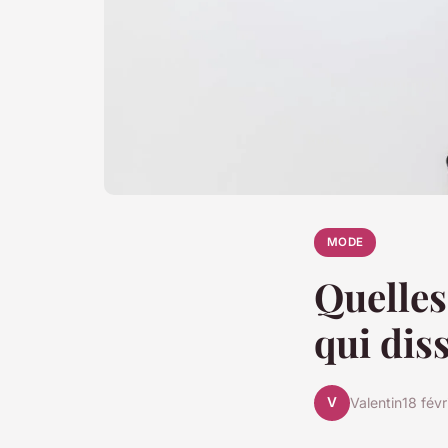
MODE
Quelles
qui dis
V
Valentin
18 fév