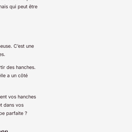
mais qui peut être
neuse. C’est une
es.
rtir des hanches.
elle a un côté
lent vos hanches
et dans vos
be parfaite ?
ace