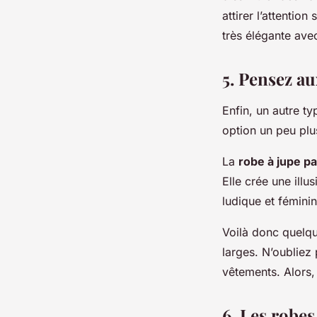
attirer l’attentio
très élégante ave
5. Pensez au
Enfin, un autre ty
option un peu plu
La
robe à jupe p
Elle crée une illu
ludique et fémini
Voilà donc quelqu
larges. N’oubliez 
vêtements. Alors,
6. Les robes