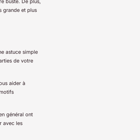
re buste. De plus,
s grande et plus
une astuce simple
arties de votre
vous aider à
 motifs
 en général ont
r avec les