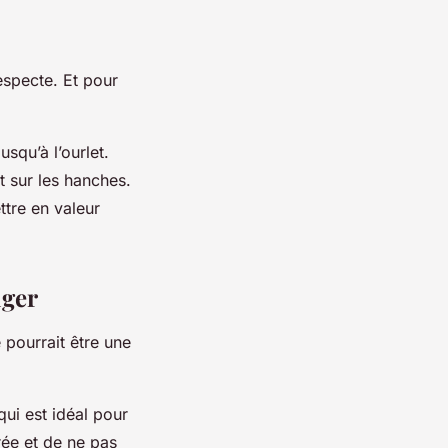
especte. Et pour
usqu’à l’ourlet.
nt sur les hanches.
ttre en valeur
iger
 pourrait être une
ui est idéal pour
brée et de ne pas