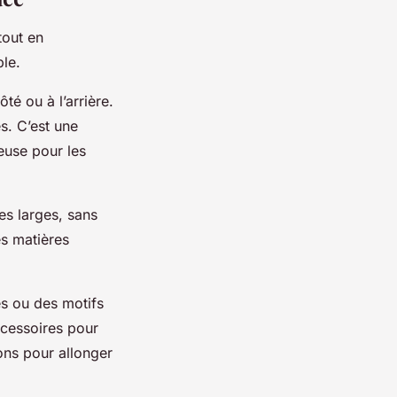
tout en
ble.
té ou à l’arrière.
es. C’est une
euse pour les
es larges, sans
es matières
es ou des motifs
ccessoires pour
lons pour allonger