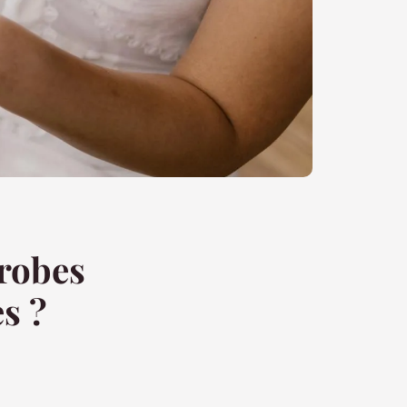
 robes
s ?