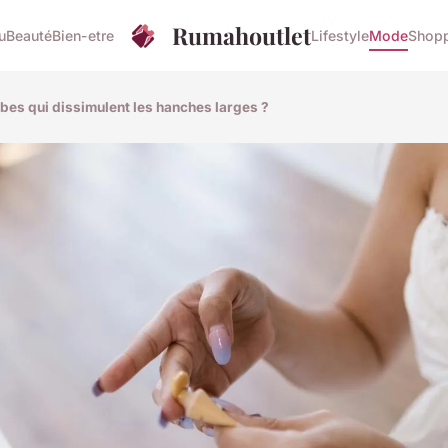
Rumahoutlet
u
Beauté
Bien-etre
Lifestyle
Mode
Shop
obes qui dissimulent les hanches larges ?