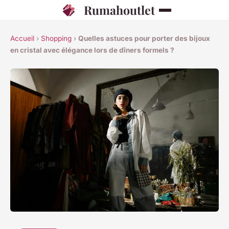
Rumahoutlet
Accueil
›
Shopping
›
Quelles astuces pour porter des bijoux
en cristal avec élégance lors de dîners formels ?