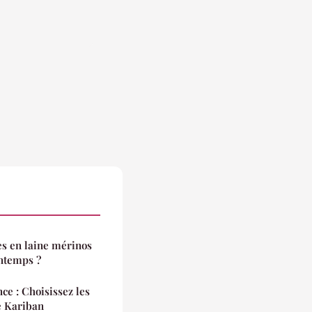
s en laine mérinos
ntemps ?
ce : Choisissez les
e Kariban