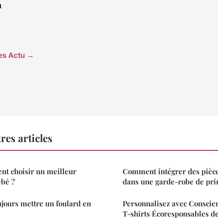
n
les Actu →
res articles
nt choisir un meilleur
Comment intégrer des pièce
ébé ?
dans une garde-robe de pri
ujours mettre un foulard en
Personnalisez avec Conscien
T-shirts Écoresponsables d