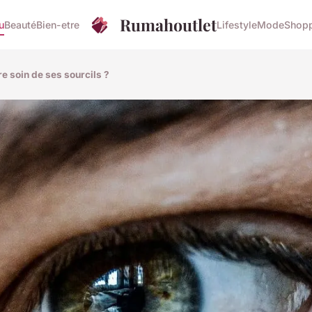
Rumahoutlet
u
Beauté
Bien-etre
Lifestyle
Mode
Shop
e soin de ses sourcils ?