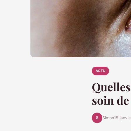
ACTU
Quelles
soin de
S
Simon
18 janvi