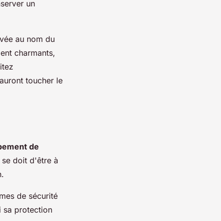
nserver un
avée au nom du
ment charmants,
itez
auront toucher le
pement de
se doit d'être à
n.
rmes de sécurité
i sa protection