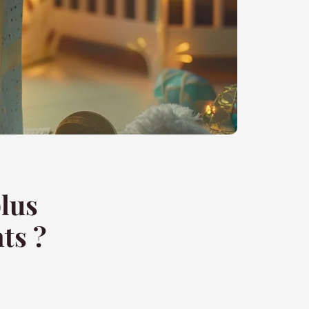
plus
ts ?