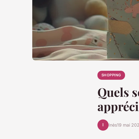
SHOPPING
Quels s
appréci
I
Inès
19 mai 20