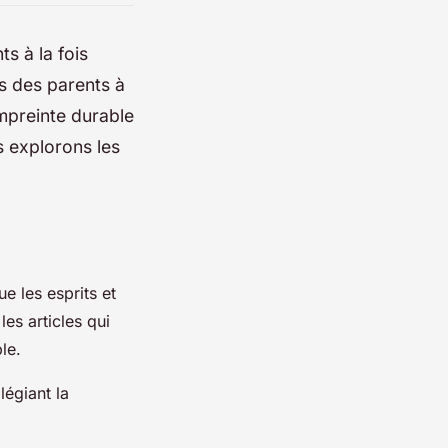
s à la fois
s des parents à
empreinte durable
s explorons les
e les esprits et
es articles qui
le.
légiant la