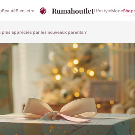
Rumahoutlet
u
Beauté
Bien-etre
Lifestyle
Mode
Shop
s plus appréciés par les nouveaux parents ?