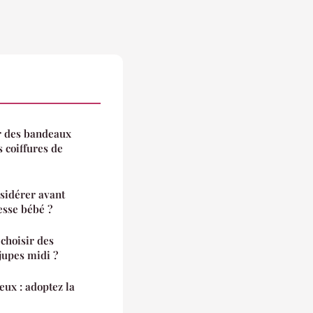
ir des bandeaux
 coiffures de
nsidérer avant
esse bébé ?
 choisir des
jupes midi ?
eux : adoptez la