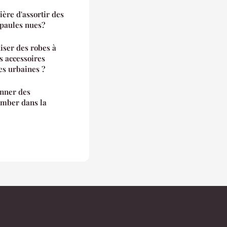
ère d'assortir des
épaules nues?
iser des robes à
s accessoires
es urbaines ?
onner des
omber dans la