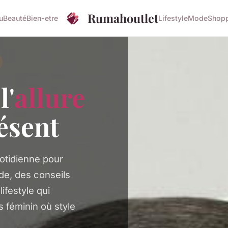
Rumahoutlet
u
Beauté
Bien-etre
Lifestyle
Mode
Shop
l'
allure
résent
otidienne pour
de, des conseils
ifestyle qui
s féminin où style
.