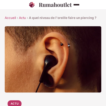
Rumahoutlet
Accueil
›
Actu
›
A quel niveau de l'oreille faire un piercing ?
ACTU