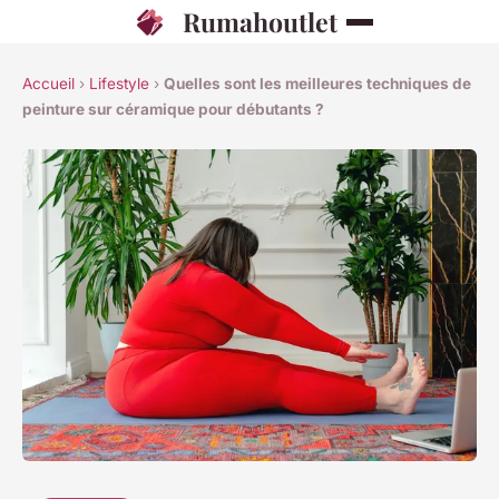
Rumahoutlet
Accueil
›
Lifestyle
›
Quelles sont les meilleures techniques de
peinture sur céramique pour débutants ?